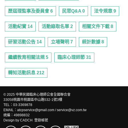
歷屆理監事及委員會 6
民眾Q&A 0
法令規章 9
活動紀實 14
活動錄取名單 2
相關文件下載 8
研習活動公告 14
立場聲明 7
統計數據 8
繼續教育相關法規 5
臨床心理師節 31
轉知活動訊息 212
© 2025 中華民國臨床心理師公會全國聯合會
33058桃園市桃園區中山路532-1號3樓
TEL：03-3369878
EMAIL：atcpservice@gmail.com / service@vz.com.tw
統編：49898832
Design by
CADCH
登錄帳號