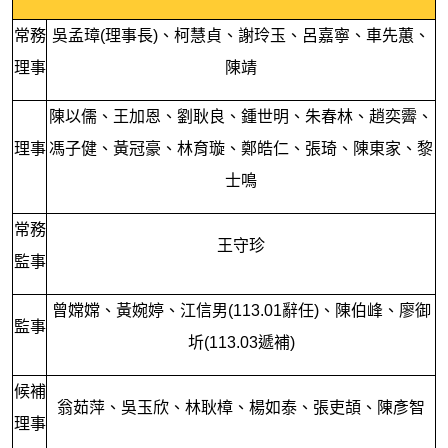
常務
吳孟璋(理事長)、柯慧貞、謝玲玉、呂嘉寧、車先蕙、
理事
陳靖
陳以儒、王加恩、劉耿良、鍾世明、朱春林、趙奕霽、
理事
馮子健、黃冠豪、林育璇、鄭皓仁、張琦、陳東家、黎
士鳴
常務
王守珍
監事
曾嫦嫦、黃婉婷、江信男(113.01辭任)、陳伯峰、廖御
監事
圻(113.03遞補)
候補
翁茹萍、吳玉欣、林耿樟、楊如泰、張吏頡、陳彥智
理事