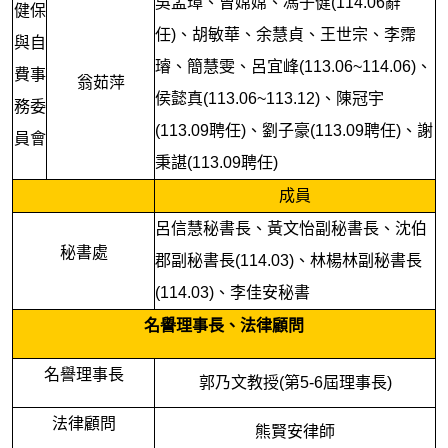
吳孟璋、曾嫦嫦、馮子健(114.06辭
健保
任)、胡敏華、余慧貞、王世宗、李霈
與自
璿、簡慧雯、呂宜峰(113.06~114.06)、
費事
翁茹萍
侯懿真(113.06~113.12)、陳冠宇
務委
(113.09聘任)、劉子豪(113.09聘任)、謝
員會
秉諶(113.09聘任)
成員
呂信慧秘書長、黃文怡副秘書長、沈伯
秘書處
郡副秘書長(114.03)、林楊林副秘書長
(114.03)、李佳安秘書
名譽理事長、法律顧問
名譽理事長
郭乃文教授(第5-6屆理事長)
法律顧問
熊賢安律師