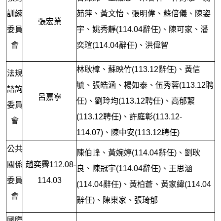
訓練
茹萍、黃文怡、張明偉、蘇倍儀、陳姿
張宏業
委員
宇、姚秀靜(114.04辭任)、陳可家、潘
會
奕瑄(114.04辭任)、洪偉智
林耿樟、蘇映竹(113.12辭任)、黃信
法規
毓、張皓涵、楊如泰、伍秀蓉(113.12聘
諮詢
呂嘉寧
任)、劉玲均(113.12聘任)、高郁絜
委員
(113.12聘任)、許庭彰(113.12-
會
114.07)、陳中安(113.12聘任)
公共
陳伯峰、黃婉婷(114.04辭任)、劉耿
關係
趙奕霽112.08-
良、陳冠宇(114.04辭任)、王思涵
委員
114.03
(114.04辭任)、黃柏蒼、
黃家緯(114.04
會
辭任)、陳東家、張琦郁
國際