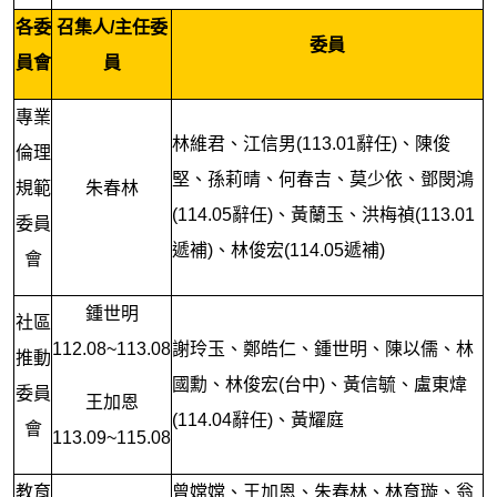
各委
召集人/主任委
委員
員會
員
專業
林維君、江信男(113.01辭任)、陳俊
倫理
堅、孫莉晴、何春吉、莫少依、鄧閔鴻
規範
朱春林
(114.05辭任)、黃蘭玉、洪梅禎(113.01
委員
遞補)、林俊宏(114.05遞補)
會
鍾世明
社區
112.08~113.08
謝玲玉、鄭皓仁、鍾世明、陳以儒、林
推動
國勳、林俊宏(台中)、黃信毓、盧東煒
委員
王加恩
(114.04辭任)、黃耀庭
會
113.09~115.08
教育
曾嫦嫦、王加恩、朱春林、林育璇、翁