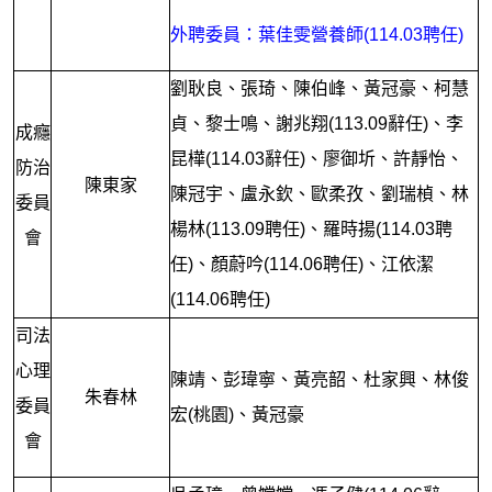
外聘委員：葉佳雯營養師(114.03聘任)
劉耿良、張琦、陳伯峰、黃冠豪、柯慧
貞、黎士鳴、謝兆翔(113.09辭任)、李
成癮
昆樺(114.03辭任)、廖御圻、許靜怡、
防治
陳東家
陳冠宇、盧永欽、歐柔孜、劉瑞楨、林
委員
楊林(113.09聘任)、羅時揚(114.03聘
會
任)、顏蔚吟(114.06聘任)、江依潔
(114.06聘任)
司法
心理
陳靖、彭瑋寧、黃亮韶、杜家興、林俊
朱春林
委員
宏(桃園)、黃冠豪
會