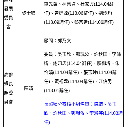
車先蕙、柯慧貞、杜家興(114.04辭
發展
黎士鳴
任)、曾嫦嫦(113.06辭任)、劉玲均
委員
(113.09聘任)、蔡宗延(114.06聘任)
會
顧問：郭乃文
委員：吳玉欣、鄭珮汝、許秋田、李沛
嫻、謝印忠(114.04辭任)、廖御圻、朱
怡娟(114.04辭任)、張玉玲(114.04辭
高齡
任)、黃裕達(114.04辭任)、
江信男
暨長
陳靖
(113.01辭任)
照委
員會
長照積分審核小組名單：陳靖、吳玉
欣、許秋田、鄭珮汝、李淑芬(114.03聘
任)