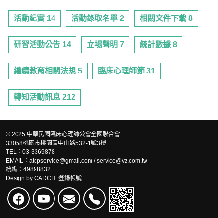
活動紀實 14
活動錄取名單 2
相關文件下載 8
研習活動公告 14
立場聲明 7
統計數據 8
繼續教育相關法規 5
臨床心理師節 31
轉知活動訊息 212
© 2025 中華民國臨床心理師公會全國聯合會
33058桃園市桃園區中山路532-1號3樓
TEL：03-3369878
EMAIL：atcpservice@gmail.com / service@vz.com.tw
統編：49898832
Design by
CADCH
登錄帳號